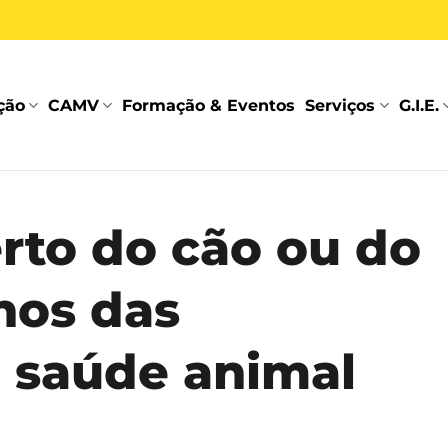
ção
CAMV
Formação & Eventos
Serviços
G.I.E.
rto do cão ou do
hos das
 saúde animal