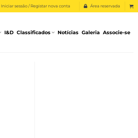
Iniciar sessão / Registar nova conta
Área reservada
I&D
Classificados
Notícias
Galeria
Associe-se