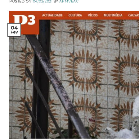
POSTED ON
04/02/2021
BY
APMVEAC
04
Fev