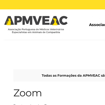
Skip
to
content
Associa
Todas as Formações da APMVEAC são
Zoom