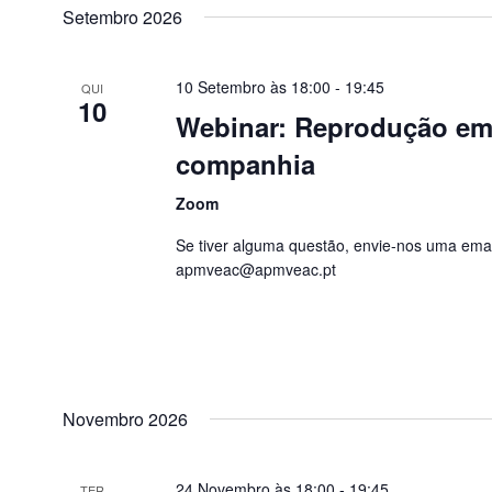
data
Setembro 2026
10 Setembro às 18:00
-
19:45
QUI
10
Webinar: Reprodução em
companhia
Zoom
Se tiver alguma questão, envie-nos uma emai
apmveac@apmveac.pt
Novembro 2026
24 Novembro às 18:00
-
19:45
TER