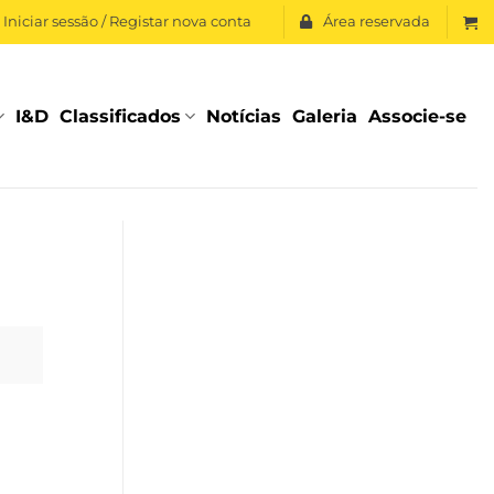
Iniciar sessão / Registar nova conta
Área reservada
I&D
Classificados
Notícias
Galeria
Associe-se