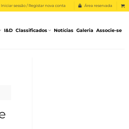
Iniciar sessão / Registar nova conta
Área reservada
I&D
Classificados
Notícias
Galeria
Associe-se
e