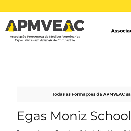
Skip
to
content
Associa
Todas as Formações da APMVEAC são
Egas Moniz School