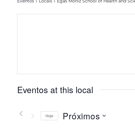
Eventos
Locais
Egas Moniz School of Health and Sci
Eventos at this local
Próximos
Hoje
Selecione