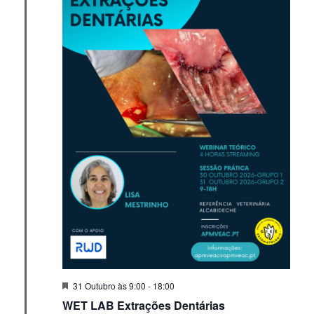
Em
31 Outubro às 9:00
-
18:00
Destaque!
WET LAB Extrações Dentárias