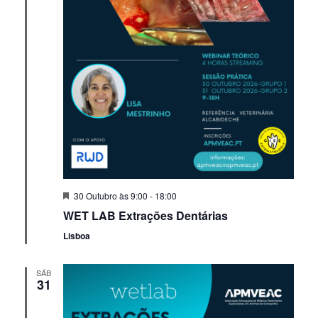
Em
30 Outubro às 9:00
-
18:00
Destaque!
WET LAB Extrações Dentárias
Lisboa
SÁB
31