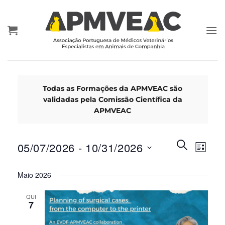
Skip
to
content
Todas as Formações da APMVEAC são
validadas pela Comissão Científica da
APMVEAC
Eventos
Event
PESQUISA
05/07/2026
 - 
10/31/2026
LISTA
Search
Views
and
Selecione
Navig
Maio 2026
Views
data
Navigatio
QUI
7