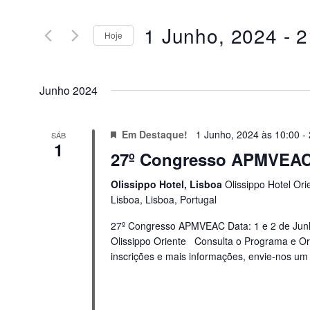
and
for
Views
Eventos
1 Junho, 2024
 - 
2
Hoje
by
Navigation
Keyword.
Selecione
data
Junho 2024
Em Destaque!
1 Junho, 2024 às 10:00
-
SÁB
1
27º Congresso APMVEA
Olissippo Hotel, Lisboa
Olissippo Hotel Ori
Lisboa, Lisboa, Portugal
27º Congresso APMVEAC Data: 1 e 2 de Junho
Olissippo Oriente Consulta o Programa e O
inscrições e mais informações, envie-nos um e