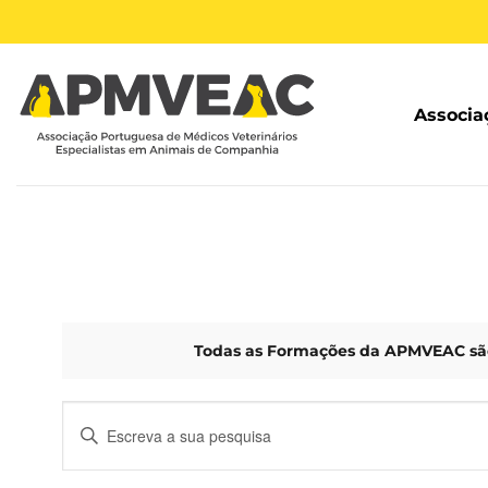
Skip
to
content
Associa
Todas as Formações da APMVEAC são
Eventos
Enter
Search
Keyword.
Search