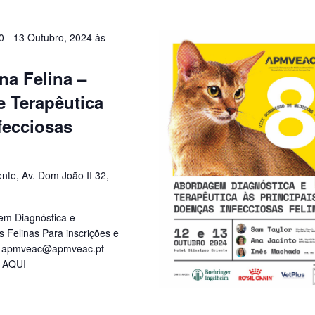
0
-
13 Outubro, 2024 às
na Felina –
 Terapêutica
fecciosas
ente, Av. Dom João II 32,
em Diagnóstica e
s Felinas Para inscrições e
:
apmveac@apmveac.pt
e AQUI