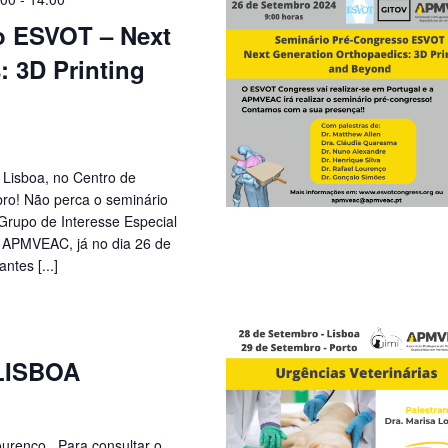
o ESVOT – Next
: 3D Printing
 Lisboa, no Centro de
ro! Não perca o seminário
Grupo de Interesse Especial
a APMVEAC, já no dia 26 de
ntes [...]
 LISBOA
ourenço Para consultar o