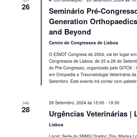
26
Seminário Pré-Congress
Generation Orthopaedics
and Beyond
Centro de Congressos de Lisboa
O ESVOT Congress de 2024, vai ter lugar em
Congressos de Lisboa, de 25 a 28 de Setemb
do Pré-Congresso, organizado pelo GITOV - 
em Ortopedia e Traumatologia Veterinária d
Setembro. Este evento irá contar com palestra
28 Setembro, 2024 às 15:00
-
19:30
SÁB
28
Urgências Veterinárias |
Lisboa
Local: Sede do SNMV Orador: Dra. Marisa L