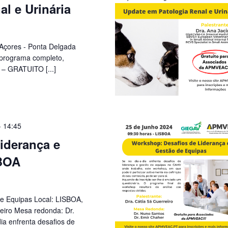
l e Urinária
 Açores - Ponta Delgada
 programa completo,
– GRATUITO [...]
-
14:45
iderança e
SBOA
e Equipas Local: LISBOA,
eiro Mesa redonda: Dr.
ia enfrenta desafios de