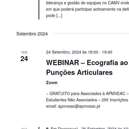
liderança e gestão de equipas no CAMV onde
em que poderá participar activamente na def
pode [...]
Setembro 2024
24 Setembro, 2024 às 18:00
-
19:40
TER
24
WEBINAR – Ecografia ao
Punções Articulares
Zoom
– GRATUITO para Associados à APMVEAC – 
Estudantes Não Associados – 25€ Inscrições
email:
apmveac@apmveac.pt
Em Destaque!
26 Setembro, 2024 às 10
QUI