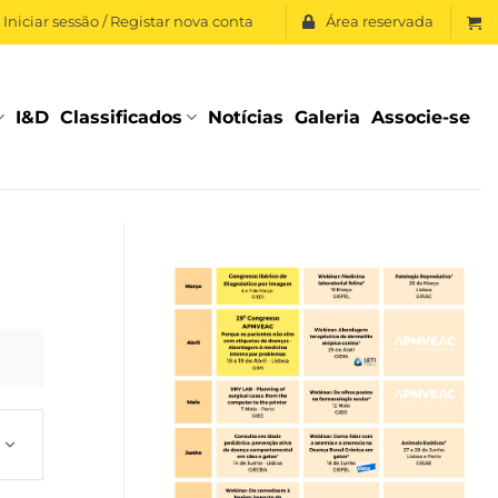
Iniciar sessão / Registar nova conta
Área reservada
I&D
Classificados
Notícias
Galeria
Associe-se
vento
iews