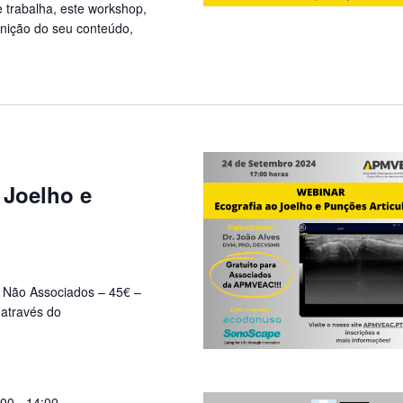
 trabalha, este workshop,
inição do seu conteúdo,
 Joelho e
Não Associados – 45€ –
 através do
:00
-
14:00