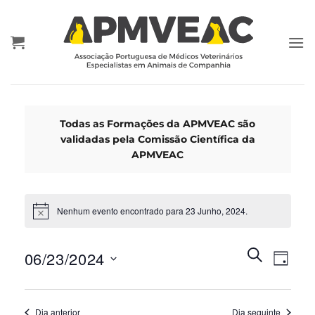
Skip
to
content
Todas as Formações da APMVEAC são
validadas pela Comissão Científica da
APMVEAC
Nenhum evento encontrado para 23 Junho, 2024.
Eventos
Event
PESQUISA
06/23/2024
DIA
Search
Views
and
Selecione
Navig
Views
data
Dia anterior
Dia seguinte