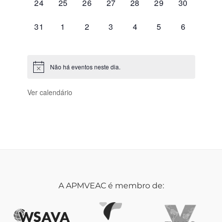
0
0
0
0
0
0
0
24
25
26
27
28
29
30
eventos,
eventos,
eventos,
eventos,
eventos,
eventos,
eventos,
0
0
0
0
0
0
0
31
1
2
3
4
5
6
eventos,
eventos,
eventos,
eventos,
eventos,
eventos,
eventos,
Não há eventos neste dia.
Ver calendário
A APMVEAC é membro de: