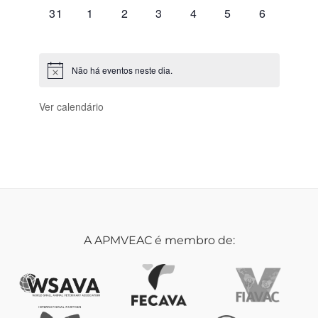
0
0
0
0
0
0
0
31
1
2
3
4
5
6
eventos,
eventos,
eventos,
eventos,
eventos,
eventos,
eventos,
Não há eventos neste dia.
Ver calendário
A APMVEAC é membro de: