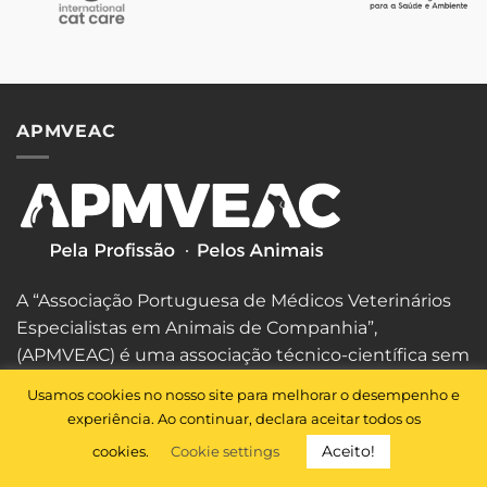
APMVEAC
A “Associação Portuguesa de Médicos Veterinários
Especialistas em Animais de Companhia”,
(APMVEAC) é uma associação técnico-científica sem
fins lucrativos. A APMVEAC foi fundada em 29 de
Usamos cookies no nosso site para melhorar o desempenho e
Outubro de 1990.
experiência. Ao continuar, declara aceitar todos os
Aceito!
cookies.
Cookie settings
Saiba mais sobre nós