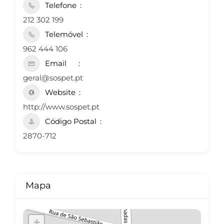
Telefone
212 302 199
Telemóvel
962 444 106
Email
geral@sospet.pt
Website
http://www.sospet.pt
Código Postal
2870-712
Mapa
+