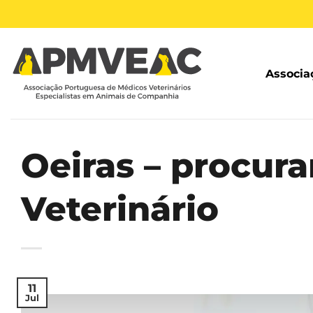
Skip
to
content
Associa
Oeiras – procur
Veterinário
11
Jul