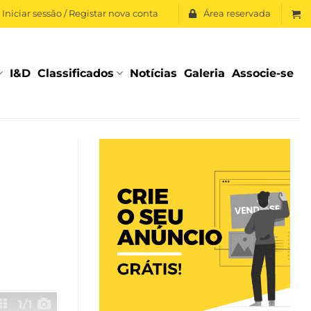
Iniciar sessão / Registar nova conta
Área reservada
I&D
Classificados
Notícias
Galeria
Associe-se
1
/1