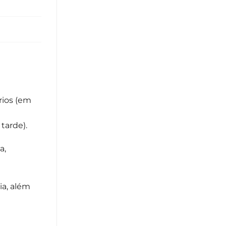
rios (em
tarde).
a,
ia, além