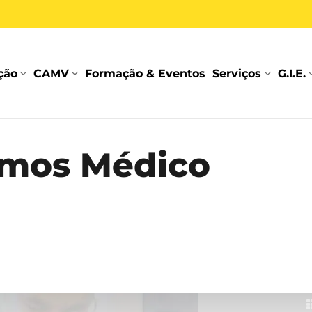
ção
CAMV
Formação & Eventos
Serviços
G.I.E.
amos Médico