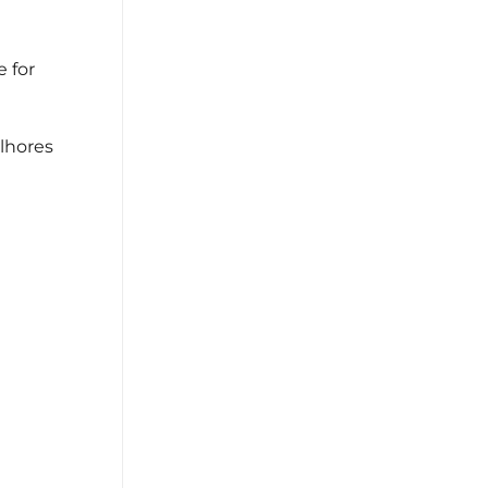
e for
lhores