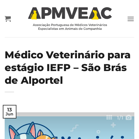
Skip
to
content
Médico Veterinário para
estágio IEFP – São Brás
de Alportel
13
Jun
1
/1