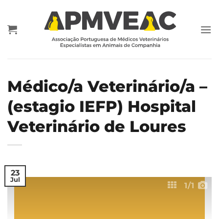
Skip
to
content
Médico/a Veterinário/a –
(estagio IEFP) Hospital
Veterinário de Loures
23
Jul
1
/1