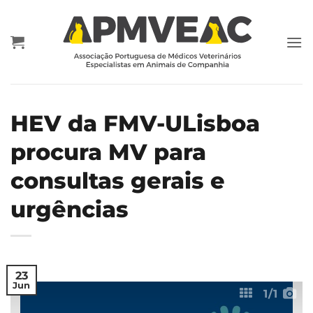
Skip
to
content
HEV da FMV-ULisboa
procura MV para
consultas gerais e
urgências
23
Jun
1
/1