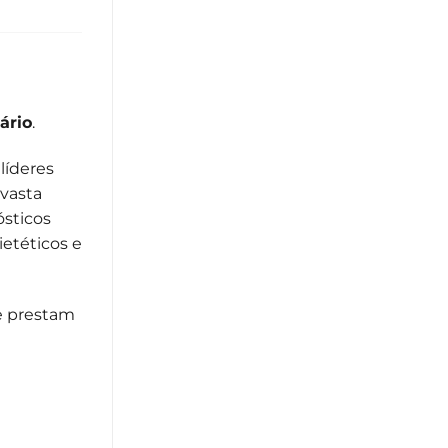
ário
.
líderes
 vasta
ósticos
ietéticos e
ue prestam