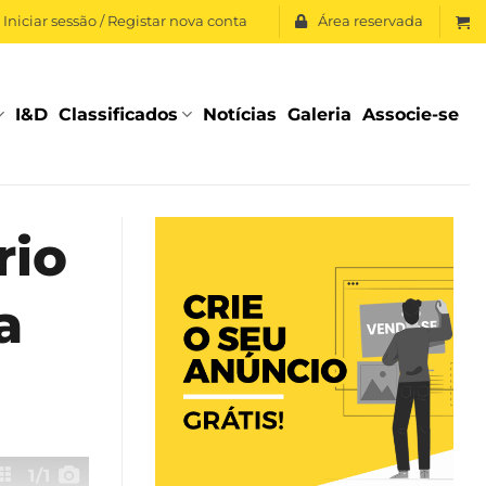
Iniciar sessão / Registar nova conta
Área reservada
I&D
Classificados
Notícias
Galeria
Associe-se
rio
a
1
/1