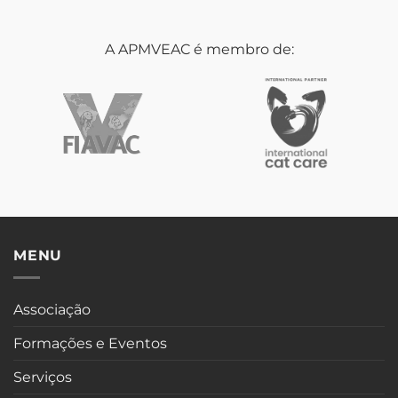
A APMVEAC é membro de:
MENU
Associação
Formações e Eventos
Serviços