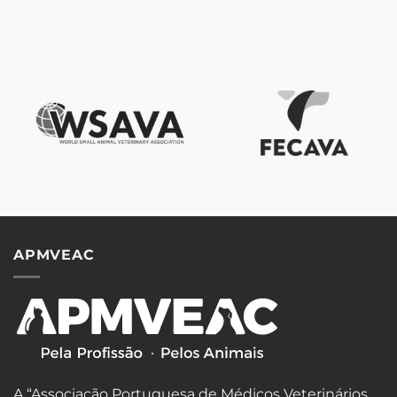
APMVEAC
A “Associação Portuguesa de Médicos Veterinários