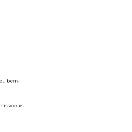
a
 seu bem-
fissionais