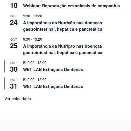
10
Webinar: Reprodução em animais de companhia
9:30
-
13:20
OUT
24
A importância da Nutrição nas doenças
gastrointestinal, hepática e pancreática
9:30
-
13:20
OUT
25
A importância da Nutrição nas doenças
gastrointestinal, hepática e pancreática
Em
9:00
-
18:00
OUT
30
Destaque!
WET LAB Extrações Dentárias
Em
9:00
-
18:00
OUT
31
Destaque!
WET LAB Extrações Dentárias
Ver calendário