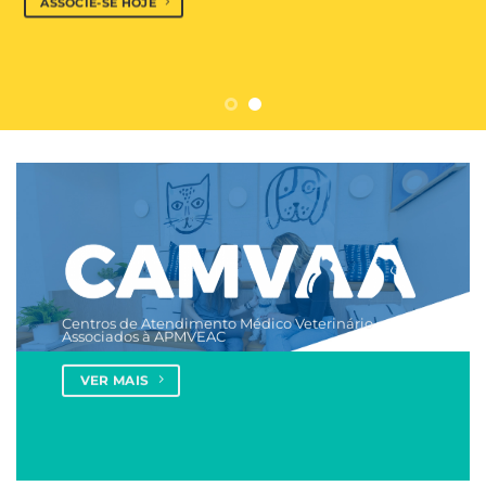
ASSOCIE-SE HOJE
Centros de Atendimento Médico Veterinário
Associados à APMVEAC
VER MAIS