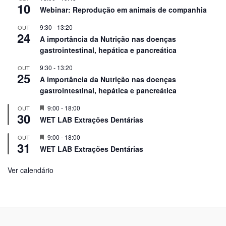
10
Webinar: Reprodução em animais de companhia
9:30
-
13:20
OUT
24
A importância da Nutrição nas doenças
gastrointestinal, hepática e pancreática
9:30
-
13:20
OUT
25
A importância da Nutrição nas doenças
gastrointestinal, hepática e pancreática
Em
9:00
-
18:00
OUT
30
Destaque!
WET LAB Extrações Dentárias
Em
9:00
-
18:00
OUT
31
Destaque!
WET LAB Extrações Dentárias
Ver calendário