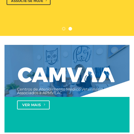
ASSOCIE-SE HOJE
Centros de Atendimento Médico Veterinário
Associados à APMVEAC
VER MAIS