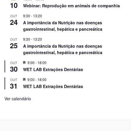
10
Webinar: Reprodução em animais de companhia
9:30
-
13:20
OUT
24
A importância da Nutrição nas doenças
gastrointestinal, hepática e pancreática
9:30
-
13:20
OUT
25
A importância da Nutrição nas doenças
gastrointestinal, hepática e pancreática
Em
9:00
-
18:00
OUT
30
Destaque!
WET LAB Extrações Dentárias
Em
9:00
-
18:00
OUT
31
Destaque!
WET LAB Extrações Dentárias
Ver calendário