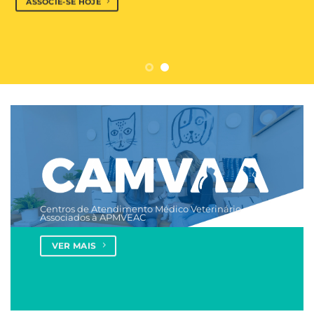
ASSOCIE-SE HOJE
Centros de Atendimento Médico Veterinário
Associados à APMVEAC
VER MAIS