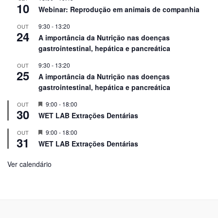
10
Webinar: Reprodução em animais de companhia
9:30
-
13:20
OUT
24
A importância da Nutrição nas doenças
gastrointestinal, hepática e pancreática
9:30
-
13:20
OUT
25
A importância da Nutrição nas doenças
gastrointestinal, hepática e pancreática
Em
9:00
-
18:00
OUT
30
Destaque!
WET LAB Extrações Dentárias
Em
9:00
-
18:00
OUT
31
Destaque!
WET LAB Extrações Dentárias
Ver calendário