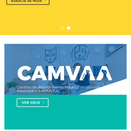
ASSOCIE-SE HOJE
Centros de Atendimento Médico Veterinário
Associados à APMVEAC
VER MAIS