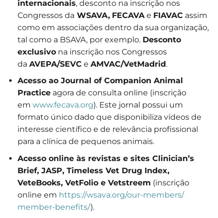
internacionais
, desconto na inscrição nos
Congressos da
WSAVA,
FECAVA
e
FIAVAC
assim
como em associações dentro da sua organização,
tal como a BSAVA, por exemplo.
Desconto
exclusivo
na inscrição nos Congressos
da
AVEPA/SEVC
e
AMVAC/VetMadrid
.
Acesso ao Journal of Companion Animal
Practice
agora de consulta online (inscrição
em
www.fecava.org
). Este jornal possui um
formato único dado que disponibiliza vídeos de
interesse científico e de relevância profissional
para a clínica de pequenos animais.
Acesso online às revistas e sites Clinician’s
Brief, JASP, Timeless Vet Drug Index,
VeteBooks, VetFolio e Vetstreem
(inscrição
online em
https://wsava.org/our-members/
member-benefits/
).