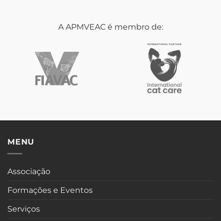
A APMVEAC é membro de:
MENU
Associação
Formações e Eventos
Serviços