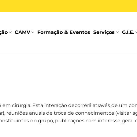
ção
CAMV
Formação & Eventos
Serviços
G.I.E.
e em cirurgia. Esta interação decorrerá através de um co
car), reuniões anuais de troca de conhecimentos (visitar a
onstituintes do grupo, publicações com interesse geral 