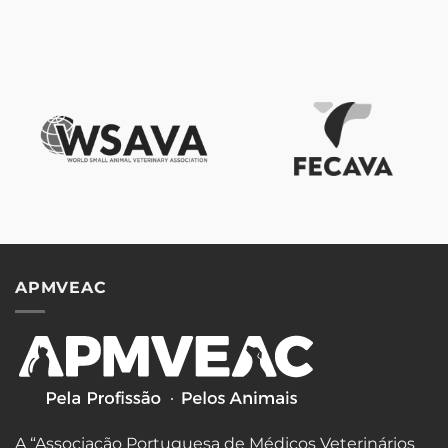
APMVEAC
A “Associação Portuguesa de Médicos Veterinários