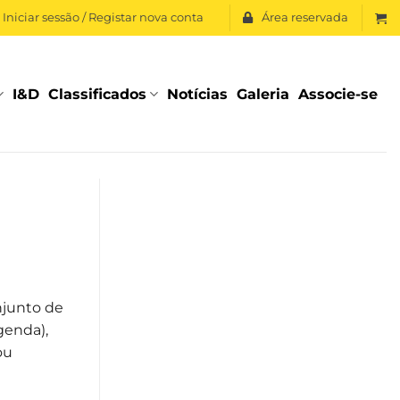
Iniciar sessão / Registar nova conta
Área reservada
I&D
Classificados
Notícias
Galeria
Associe-se
njunto de
genda),
ou