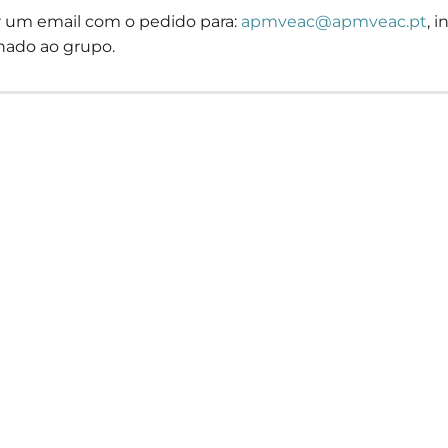
or um email com o pedido para:
apmveac@apmveac.pt
, 
nado ao grupo.