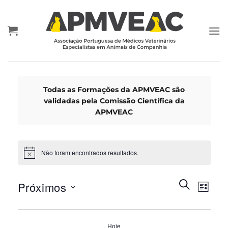
Skip
to
content
Todas as Formações da APMVEAC são
validadas pela Comissão Científica da
APMVEAC
Não foram encontrados resultados.
Eventos
Event
PESQUISA
Próximos
LISTA
Search
Views
and
Selecione
Navig
Views
data
Hoje