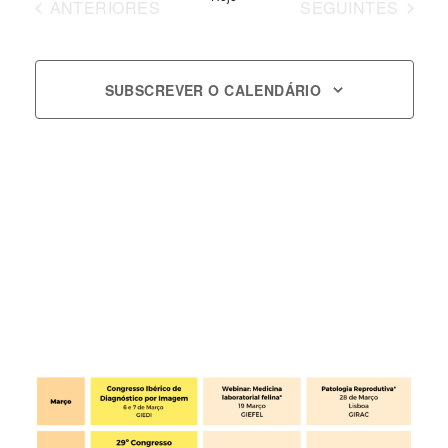
Navigatio
EVENTOS
EVENTOS
ANTERIORES
SEGUINTES
SUBSCREVER O CALENDÁRIO