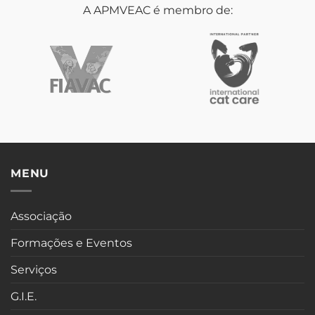
A APMVEAC é membro de:
MENU
Associação
Formações e Eventos
Serviços
G.I.E.