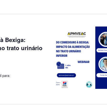
à Bexiga:
o trato urinário
l para: