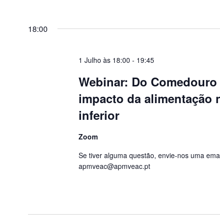
Keyword.
Selecione
data
18:00
1 Julho às 18:00
-
19:45
Webinar: Do Comedouro 
impacto da alimentação n
inferior
Zoom
Se tiver alguma questão, envie-nos uma emai
apmveac@apmveac.pt