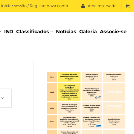
Iniciar sessão / Registar nova conta
Área reservada
I&D
Classificados
Notícias
Galeria
Associe-se
Evento
Views
Navigation