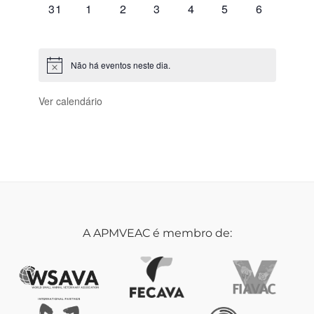
0
0
0
0
0
0
0
31
1
2
3
4
5
6
eventos,
eventos,
eventos,
eventos,
eventos,
eventos,
eventos,
Não há eventos neste dia.
Ver calendário
A APMVEAC é membro de: