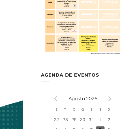
AGENDA DE EVENTOS
Agosto 2026
Calendário
S
T
Q
Q
S
S
D
0
0
0
0
0
0
0
27
28
29
30
31
1
2
de
eventos,
eventos,
eventos,
eventos,
eventos,
eventos,
eventos,