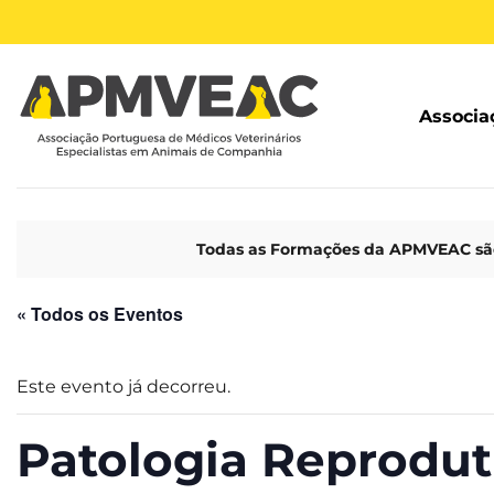
Skip
to
content
Associa
Todas as Formações da APMVEAC são
« Todos os Eventos
Este evento já decorreu.
Patologia Reprodut