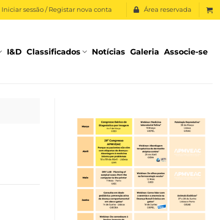
Iniciar sessão / Registar nova conta
Área reservada
I&D
Classificados
Notícias
Galeria
Associe-se