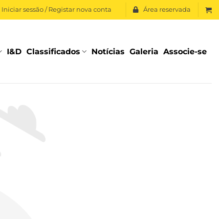
Iniciar sessão / Registar nova conta
Área reservada
I&D
Classificados
Notícias
Galeria
Associe-se