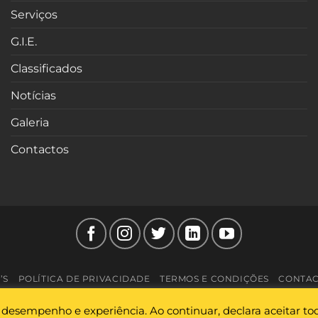
Serviços
G.I.E.
Classificados
Notícias
Galeria
Contactos
’S
POLÍTICA DE PRIVACIDADE
TERMOS E CONDIÇÕES
CONTA
Copyright 2026 ©
APMVEAC
desempenho e experiência. Ao continuar, declara aceitar tod
Design by
Marsparrot